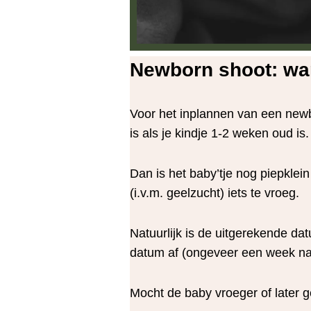
Newborn shoot: wa
Voor het inplannen van een newb
is als je kindje 1-2 weken oud is.
Dan is het baby’tje nog piepklei
(i.v.m. geelzucht) iets te vroeg.
Natuurlijk is de uitgerekende dat
datum af (ongeveer een week na
Mocht de baby vroeger of later