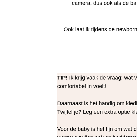
camera, dus ook als de bab
Ook laat ik tijdens de newborn
TIP!
Ik krijg vaak de vraag: wat v
comfortabel in voelt!
Daarnaast is het handig om kledin
Twijfel je? Leg een extra optie kl
Voor de baby is het fijn om wat 