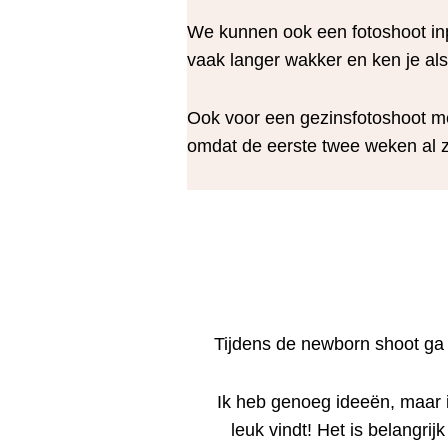
We kunnen ook een fotoshoot inpla
vaak langer wakker en ken je als 
Ook voor een gezinsfotoshoot me
omdat de eerste twee weken al zo
Tijdens de newborn shoot ga ik
Ik heb genoeg ideeën, maar ik
leuk vindt! Het is belangri