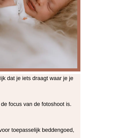
jk dat je iets draagt waar je je
 de focus van de fotoshoot is.
 voor toepasselijk beddengoed,