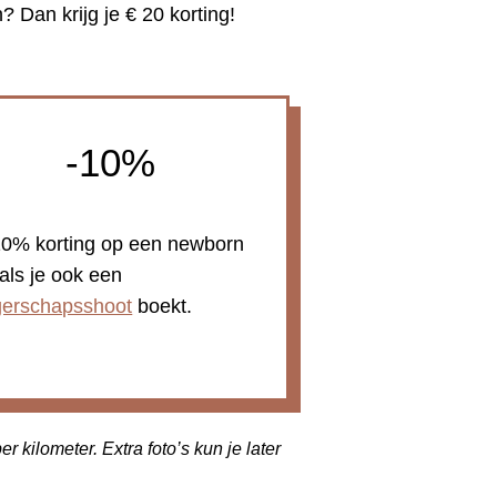
 Dan krijg je € 20 korting!
-10%
 10% korting op een newborn
als je ook een
erschapsshoot
boekt.
 kilometer. Extra foto’s kun je later