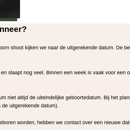
nneer?
orn shoot kijken we naar de uitgerekende datum. De bes
n en slaapt nog veel. Binnen een week is vaak voor een o
um niet altijd de uiteindelijke geboortedatum. Bij het p
 de uitgerekende datum).
 geboren worden, hebben we contact over een nieuwe da