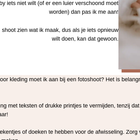
y iets niet wilt (of er een luier verschoond moet
worden) dan pas ik me aan!
 shoot zien wat ik maak, dus als je iets opnieuw
wilt doen, kan dat gewoon.
oor kleding moet ik aan bij een fotoshoot? Het is belangri
g met teksten of drukke printjes te vermijden, tenzij dat
aar!
dekentjes of doeken te hebben voor de afwisseling. Zorg