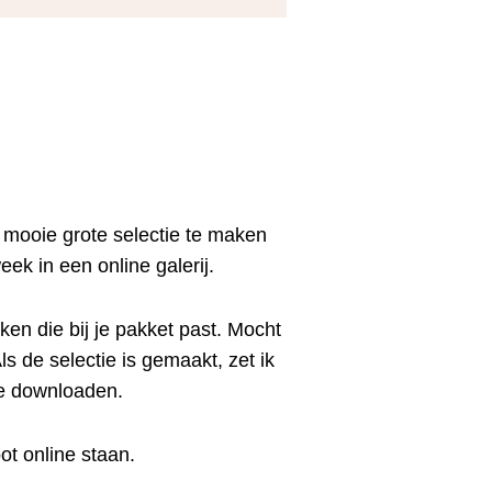
mooie grote selectie te maken
ek in een online galerij.
aken die bij je pakket past. Mocht
ls de selectie is gemaakt, zet ik
ie downloaden.
t online staan.